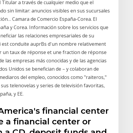
 Titular a través de cualquier medio que el
 sin limitar: anuncios visibles en sus sucursales
lación… Camara de Comercio España-Corea. El
aña y Corea. Información sobre los servicios que
ficiar las relaciones empresariales de su
i est conduite auprBs d'un nombre relativement
r un taux de réponse et une fraction de réponse
de las empresas más conocidas y de las agencias
os Unidos se benefician de – y colaboran de
mediaros del empleo, conocidos como "raiteros,"
us telenovelas y series de televisión favoritas,
paña, y EE.
merica's financial center
e a financial center or
 a CD, deposit funds and