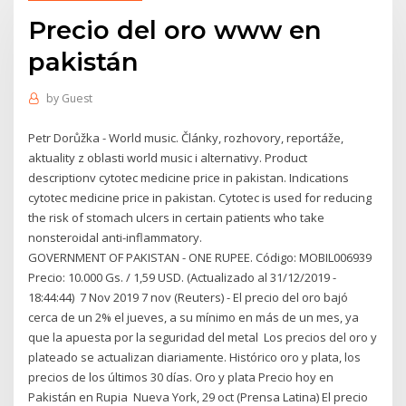
Precio del oro www en
pakistán
by
Guest
Petr Dorůžka - World music. Články, rozhovory, reportáže,
aktuality z oblasti world music i alternativy. Product
descriptionv cytotec medicine price in pakistan. Indications
cytotec medicine price in pakistan. Cytotec is used for reducing
the risk of stomach ulcers in certain patients who take
nonsteroidal anti-inflammatory.
GOVERNMENT OF PAKISTAN - ONE RUPEE. Código: MOBIL006939
Precio: 10.000 Gs. / 1,59 USD. (Actualizado al 31/12/2019 -
18:44:44) 7 Nov 2019 7 nov (Reuters) - El precio del oro bajó
cerca de un 2% el jueves, a su mínimo en más de un mes, ya
que la apuesta por la seguridad del metal Los precios del oro y
plateado se actualizan diariamente. Histórico oro y plata, los
precios de los últimos 30 días. Oro y plata Precio hoy en
Pakistán en Rupia Nueva York, 29 oct (Prensa Latina) El precio