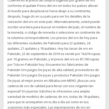
COMPRA es el precio de compra sugerido por gramo de oro
conforme el quilate Precio del oro en todos los países allover
el mundo para desplazarse hacia abajo a su continente,
después, haga clic en su país para ver los detalles de la
cotización del oro en este país. Alternativamente, usted puede
escribir una letra para buscar el nombre del país, el nombre de
la moneda, o código de moneda o seleccione un continente de
la columna correspondiente. Los precios del oro de hoy para
las diferentes ciudades de Pakistán para 22 quilates, 24
quilates, 21 quilates y 18 quilates. Hoy las tasas de oro en
Pakistán, 22 de septiembre de 2019 se vende por 74,674 rupias
por 10 gramos en Pakistán, y el precio del oro es 87,100 rupias
por Tola en Pakistán hoy. Encuentre los fabricantes de
Pakistán Oro Juegos De Joyas de alta calidad, proveedores de
Pakistán Oro Juegos De Joyas y productos Pakistán Oro Juegos
De Joyas al mejor precio en Alibaba.com MENÚ ¿Buscas una
cadena de oro de calidad para llevar con ese colgante tan
especial? En Joyerías Sánchez te ofrecemos una amplia
variedad de modelos de cadenas de oro, todas de 18 quilates,
para que te acompañen en tu día a día así como en tus
ocasiones más especiales. Las importaciones de oro en