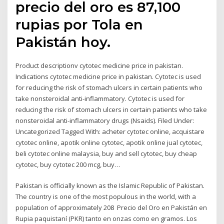
precio del oro es 87,100
rupias por Tola en
Pakistán hoy.
Product descriptionv cytotec medicine price in pakistan.
Indications cytotec medicine price in pakistan. Cytotec is used
for reducing the risk of stomach ulcers in certain patients who
take nonsteroidal anti-inflammatory. Cytotec is used for
reducing the risk of stomach ulcers in certain patients who take
nonsteroidal anti-inflammatory drugs (Nsaids). Filed Under:
Uncategorized Tagged With: acheter cytotec online, acquistare
cytotec online, apotik online cytotec, apotik online jual cytotec,
beli cytotec online malaysia, buy and sell cytotec, buy cheap
cytotec, buy cytotec 200 mcg, buy…
Pakistan is officially known as the Islamic Republic of Pakistan.
The country is one of the most populous in the world, with a
population of approximately 208 Precio del Oro en Pakistán en
Rupia paquistaní (PKR) tanto en onzas como en gramos. Los