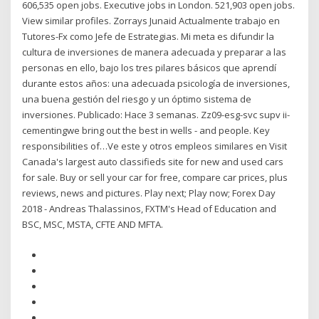
606,535 open jobs. Executive jobs in London. 521,903 open jobs.
View similar profiles. Zorrays Junaid Actualmente trabajo en
Tutores-Fx como Jefe de Estrategias. Mi meta es difundir la
cultura de inversiones de manera adecuada y preparar a las
personas en ello, bajo los tres pilares básicos que aprendí
durante estos años: una adecuada psicología de inversiones,
una buena gestión del riesgo y un óptimo sistema de
inversiones. Publicado: Hace 3 semanas. Zz09-esg-svc supv ii-
cementingwe bring out the best in wells - and people. Key
responsibilities of…Ve este y otros empleos similares en Visit
Canada's largest auto classifieds site for new and used cars
for sale. Buy or sell your car for free, compare car prices, plus
reviews, news and pictures. Play next; Play now; Forex Day
2018 - Andreas Thalassinos, FXTM's Head of Education and
BSC, MSC, MSTA, CFTE AND MFTA.