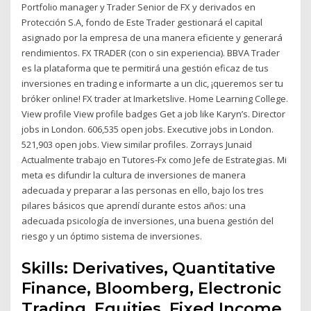
Portfolio manager y Trader Senior de FX y derivados en
Protección S.A, fondo de Este Trader gestionará el capital
asignado por la empresa de una manera eficiente y generará
rendimientos. FX TRADER (con o sin experiencia). BBVA Trader
es la plataforma que te permitirá una gestión eficaz de tus
inversiones en trading e informarte a un clic, ¡queremos ser tu
bróker online! FX trader at Imarketslive. Home Learning College.
View profile View profile badges Get a job like Karyn’s. Director
jobs in London. 606,535 open jobs. Executive jobs in London.
521,903 open jobs. View similar profiles. Zorrays Junaid
Actualmente trabajo en Tutores-Fx como Jefe de Estrategias. Mi
meta es difundir la cultura de inversiones de manera
adecuada y preparar a las personas en ello, bajo los tres
pilares básicos que aprendí durante estos años: una
adecuada psicología de inversiones, una buena gestión del
riesgo y un óptimo sistema de inversiones.
Skills: Derivatives, Quantitative
Finance, Bloomberg, Electronic
Trading, Equities, Fixed Income,