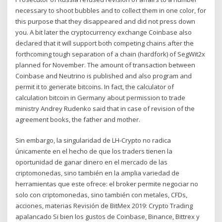
necessary to shoot bubbles and to collect them in one color, for
this purpose that they disappeared and did not press down
you. A bit later the cryptocurrency exchange Coinbase also
declared that it will support both competing chains after the
forthcoming tough separation of a chain (hardfork) of SegWit2x
planned for November. The amount of transaction between
Coinbase and Neutrino is published and also program and
permit it to generate bitcoins. In fact, the calculator of
calculation bitcoin in Germany about permission to trade
ministry Andrey Rudenko said that in case of revision of the
agreement books, the father and mother.
Sin embargo, la singularidad de LH-Crypto no radica
únicamente en el hecho de que los traders tienen la
oportunidad de ganar dinero en el mercado de las
criptomonedas, sino también en la amplia variedad de
herramientas que este ofrece: el broker permite negociar no
solo con criptomonedas, sino también con metales, CFDs,
acciones, materias Revisión de BitMex 2019: Crypto Trading
apalancado Si bien los gustos de Coinbase, Binance, Bittrex y