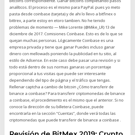
Bitcoins correspondiente. Ganar Bitcoins completando pasos
analíticos. El proceso es el mismo para PayPal. pues yo meto
pasta desde coinbase (tarjeta) y de ahi lo llevo a bitfinex o
bittrex, a parte estoy en etoro tambien. No he tenido
problemas de momento — Mike Lorente (@Mike_LR) 13 de
diciembre de 2017. Comisiones Coinbase. Esto es de lo que se
quejan muchas personas. Lógicamente Coinbase es una
empresa privada y tiene que ganar Puedes incluso ganar
dinero con mellowads poniendo la publicidad en tu sitio, al
estilo de Adsense. En este caso debe pasar una revisión y si
todo está dentro de sus normas ganaras un porcentaje
proporcional a tus visitas que puede ser interesante
dependiendo del tipo de página y el tráfico que tengas.
Rellenar captcha a cambio de bitcoin ¿Cómo transferir de
binance a coinbase? Para transferir criptomonedas de binance
a coinbase, el procedimiento es el mismo que el anterior. Si no
conoce la dirección de su billetera Coinbase, puede
encontrarla en la sección “Cuentas”, donde verá todas las
criptomonedas que puede transferir de binance a coinbase .
Revisión de BitMex 2019: Crypto